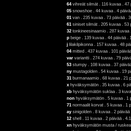
64
vihreät silmät . 116 kuvaa . 47
05
snowshoe . 44 kuvaa . 4 päivää
01
van . 235 kuvaa . 73 päivää . 
61
siniset silmät . 205 kuvaa . 53
32
tonkineesinaamio . 287 kuvaa .
p
beige . 139 kuvaa . 44 päivää .
j
lilakilpikonna . 157 kuvaa . 48 p
04
mitted . 437 kuvaa . 101 päivä
var
variantti . 274 kuvaa . 79 päi
53
stumpy . 108 kuvaa . 37 päivää
ny
mustagolden . 54 kuvaa . 19 pä
31
burmanaamio . 68 kuvaa . 21 p
x
hyväksymätön . 35 kuvaa . 6 pä
xb
hyväksymätön suklaa . 3 kuvaa
non
hyväksymätön . 5 kuvaa . 1 p
71
normaalit korvat . 5 kuvaa . 1 
ay
sinigolden . 8 kuvaa . 2 päivää
12
shell . 11 kuvaa . 2 päivää . 4
xn
hyväksymätön musta / ruskea / 