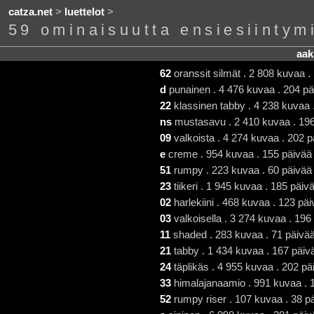
catza.net
>
luettelot
>
59 ominaisuutta ensiesiinty
aak
62
oranssit silmät . 2 808 kuvaa .
d
punainen . 4 476 kuvaa . 204 pä
22
klassinen tabby . 4 238 kuvaa 
ns
mustasavu . 2 410 kuvaa . 196
09
valkoista . 4 274 kuvaa . 202 
e
creme . 954 kuvaa . 155 päivää 
51
rumpy . 223 kuvaa . 60 päivää 
23
tiikeri . 1 945 kuvaa . 185 päi
02
harlekiini . 468 kuvaa . 123 päi
03
valkoisella . 3 274 kuvaa . 196
11
shaded . 283 kuvaa . 71 päivää
21
tabby . 1 434 kuvaa . 167 päiv
24
täplikäs . 4 955 kuvaa . 202 pä
33
himalajanaamio . 991 kuvaa . 1
52
rumpy riser . 107 kuvaa . 38 pä