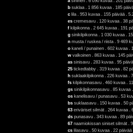
a
sininen . 6 090 kuvaa . 201 päiv
b
suklaa . 1 856 kuvaa . 185 päiv
c
lila . 953 kuvaa . 155 päivää . 5
es
cremesavu . 120 kuvaa . 38 pä
f
kilpikonna . 2 645 kuvaa . 191 pä
g
sinikilpikonna . 1 030 kuvaa . 1
n
musta / ruskea / riista . 9 469 k
o
kaneli / punainen . 602 kuvaa . 
w
valkoinen . 863 kuvaa . 145 päi
as
sinisavu . 283 kuvaa . 95 päiv
25
tickedtabby . 319 kuvaa . 82 p
h
suklaakilpikonna . 226 kuvaa . 
fs
kilpikonnasavu . 460 kuvaa . 11
gs
sinikilpikonnasavu . 85 kuvaa .
os
kanelisavu / punasavu . 53 kuv
bs
suklaasavu . 150 kuvaa . 50 pä
63
eriväriset silmät . 264 kuvaa .
ds
punasavu . 343 kuvaa . 89 päi
67
naamiokissan siniset silmät . 
cs
lilasavu . 50 kuvaa . 22 päivää