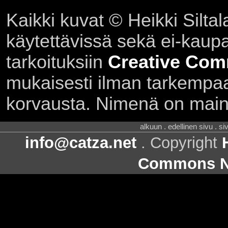
Kaikki kuvat © Heikki Siltal
käytettävissä sekä ei-kaupall
tarkoituksiin
Creative Com
mukaisesti ilman tarkempaa 
korvausta. Nimenä on main
alkuun . edellinen sivu . s
info@catza.net
. Copyright
Commons Ni