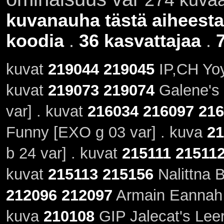
kuvanauha tästä aiheesta
koodia
.
36 kasvattajaa
.
kuvat
219044
219045
IP,CH Yoy
kuvat
219073
219074
Galene's 
var] . kuvat
216034
216097
216
Funny [EXO g 03 var] . kuva
21
b 24 var] . kuvat
215111
21511
kuvat
215113
215156
Nalittna B
212096
212097
Armain Eannah E
kuva
210108
GIP Jalecat's Lee