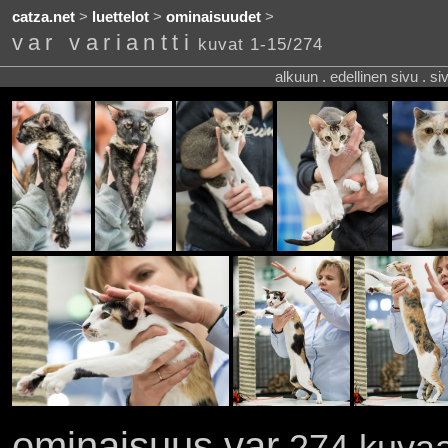
catza.net
>
luettelot
>
ominaisuudet
>
var variantti
kuvat 1-15/274
alkuun . edellinen sivu . s
ominaisuus var
274 kuvaa 