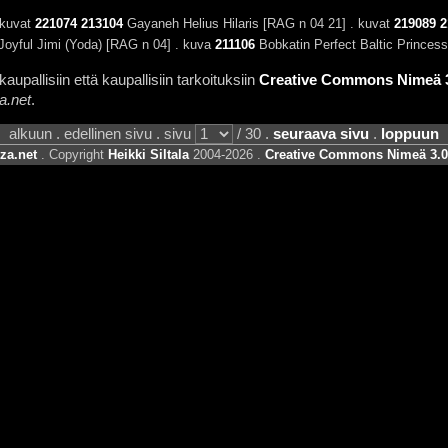
 kuvat
221074
213104
Gayaneh Helius Hilaris [RAG n 04 21] . kuvat
219089
2
Joyful Jimi (Yoda) [RAG n 04] . kuva
211106
Bobkatin Perfect Baltic Princes
aupallisiin että kaupallisiin tarkoituksiin
Creative Commons Nimeä 3.
a.net
.
alkuun . edellinen sivu . sivu
/ 30 .
seuraava sivu
.
loppuun
za.net
. Copyright
Heikki Siltala
2004-2026 .
Creative Commons Nimeä 3.0 