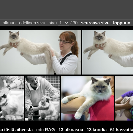
alkuun . edellinen sivu . sivu
/ 30 .
seuraava sivu
.
loppuun
a tästä aiheesta
. rotu
RAG
.
13 ulkoasua
.
13 koodia
.
61 kasvatta