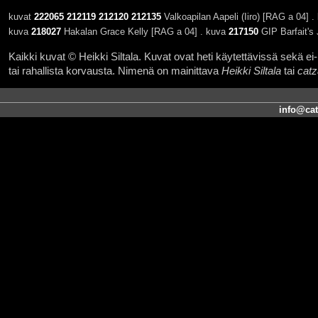
kuvat
222065
212119
212120
212135
Valkoapilan Aapeli (Iiro) [RAG a 04] .
kuva
218027
Hakalan Grace Kelly [RAG a 04] . kuva
217150
GIP Barfait's 
Kaikki kuvat © Heikki Siltala. Kuvat ovat heti käytettävissä sekä ei-k
tai rahallista korvausta. Nimenä on mainittava
Heikki Siltala
tai
catz
info@cat