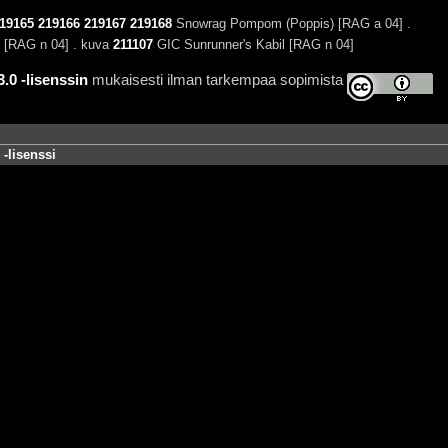
19165
219166
219167
219168
Snowrag Pompom (Poppis) [RAG a 04] .
s [RAG n 04] . kuva
211107
GIC Sunrunner's Kabil [RAG n 04]
0 -lisenssin
mukaisesti ilman tarkempaa sopimista
-lisenssi