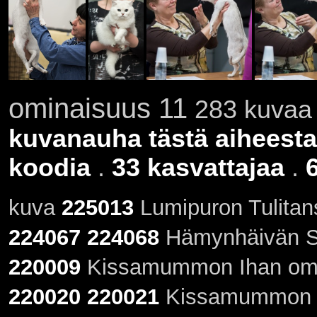
ominaisuus 11
283 kuvaa 
kuvanauha tästä aiheesta
koodia
.
33 kasvattajaa
.
kuva
225013
Lumipuron Tulitan
224067
224068
Hämynhäivän Sa
220009
Kissamummon Ihan oma 
220020
220021
Kissamummon Su