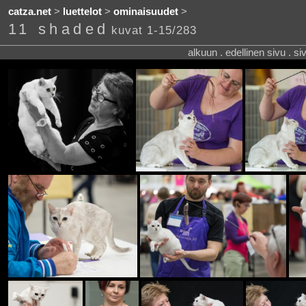
catza.net
>
luettelot
>
ominaisuudet
>
11 shaded
kuvat 1-15/283
alkuun . edellinen sivu . s