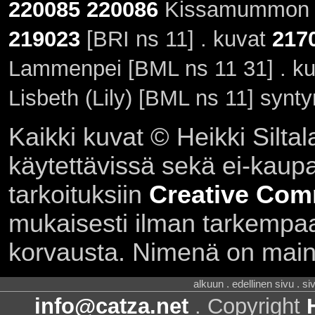
220085
220086
Kissamummon Ke
219023
[BRI ns 11] . kuvat
217
Lammenpei [BML ns 11 31] . k
Lisbeth (Lily) [BML ns 11] synt
Kaikki kuvat © Heikki Siltal
käytettävissä sekä ei-kaupall
tarkoituksiin
Creative Com
mukaisesti ilman tarkempaa 
korvausta. Nimenä on main
alkuun . edellinen sivu . s
info@catza.net
. Copyright