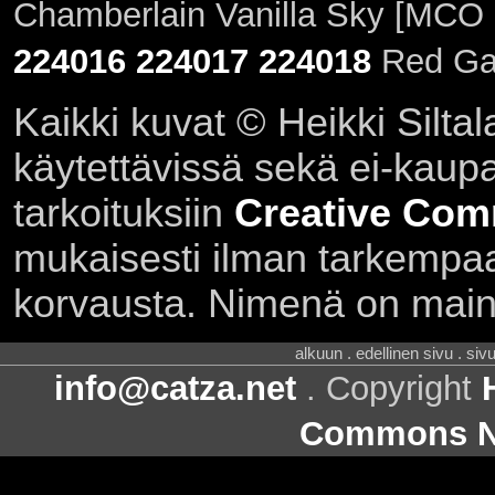
Chamberlain Vanilla Sky [MCO 
224016
224017
224018
Red Gat
Kaikki kuvat © Heikki Siltal
käytettävissä sekä ei-kaupall
tarkoituksiin
Creative Com
mukaisesti ilman tarkempaa 
korvausta. Nimenä on main
alkuun . edellinen sivu . siv
info@catza.net
. Copyright
Commons Ni