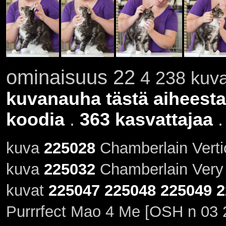
ominaisuus 22
4 238 kuva
kuvanauha tästä aiheesta
koodia
.
363 kasvattajaa
kuva
225028
Chamberlain Vertic
kuva
225032
Chamberlain Very 
kuvat
225047
225048
225049
2
Purrrfect Mao 4 Me [OSH n 03 