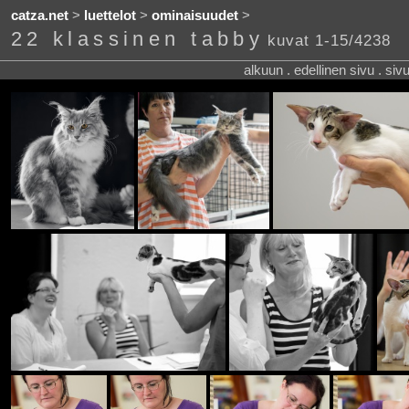
catza.net
>
luettelot
>
ominaisuudet
>
22 klassinen tabby
kuvat 1-15/4238
alkuun . edellinen sivu . siv