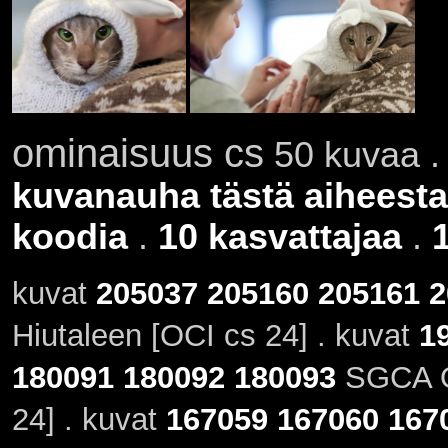
ominaisuus cs
50 kuvaa . 
kuvanauha tästä aiheesta
koodia
.
10 kasvattajaa
.
kuvat
205037
205160
205161
2
Hiutaleen [OCI cs 24] . kuvat
1
180091
180092
180093
SGCA Or
24] . kuvat
167059
167060
167