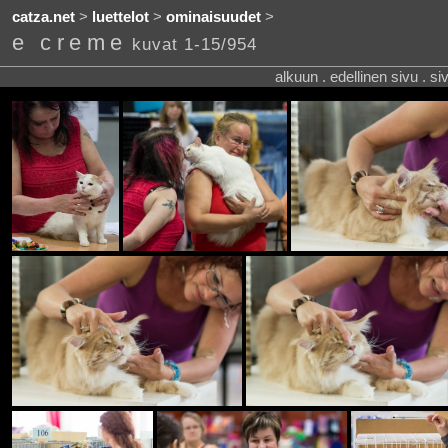
catza.net
>
luettelot
>
ominaisuudet
>
e creme
kuvat 1-15/954
alkuun . edellinen sivu . s