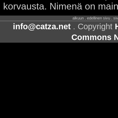
korvausta. Nimenä on main
alkuun . edellinen sivu . s
info@catza.net
. Copyright
Commons Ni