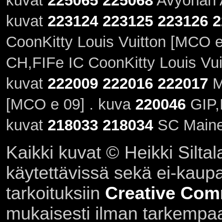
kuvat
225065
225068
Avyonah A
kuvat
223124
223125
223126
2
CoonKitty Louis Vuitton [MCO e
CH,FIFe IC CoonKitty Louis Vui
kuvat
222009
222016
222017
M
[MCO e 09] . kuva
220046
GIP,I
kuvat
218033
218034
SC Maine
Kaikki kuvat © Heikki Siltal
käytettävissä sekä ei-kaupall
tarkoituksiin
Creative Com
mukaisesti ilman tarkempaa 