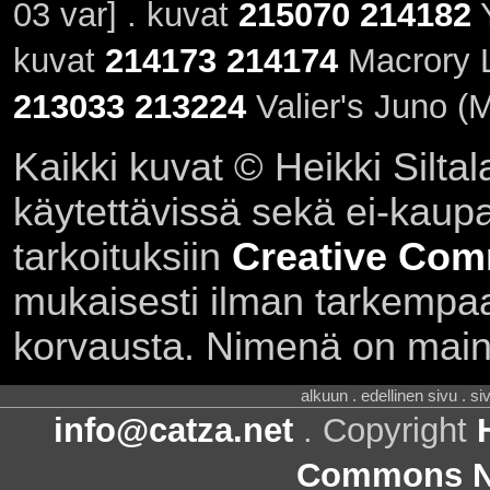
03 var] . kuvat
215070
214182
Y
kuvat
214173
214174
Macrory L
213033
213224
Valier's Juno (
Kaikki kuvat © Heikki Siltal
käytettävissä sekä ei-kaupall
tarkoituksiin
Creative Com
mukaisesti ilman tarkempaa 
korvausta. Nimenä on main
alkuun . edellinen sivu . s
info@catza.net
. Copyright
Commons Ni