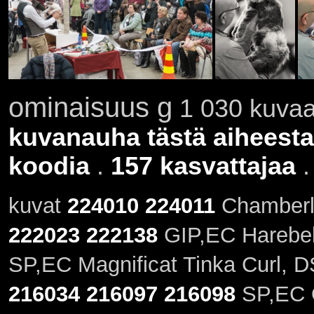
ominaisuus g
1 030 kuvaa 
kuvanauha tästä aiheesta
koodia
.
157 kasvattajaa
kuvat
224010
224011
Chamberla
222023
222138
GIP,EC Harebell
SP,EC Magnificat Tinka Curl, D
216034
216097
216098
SP,EC 