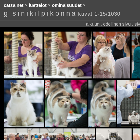
catza.net
>
luettelot
>
ominaisuudet
>
g sinikilpikonna
kuvat 1-15/1030
alkuun . edellinen sivu . s