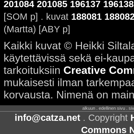
201084
201085
196137
196138
[SOM p] . kuvat
188081
18808
(Martta) [ABY p]
Kaikki kuvat © Heikki Siltal
käytettävissä sekä ei-kaupall
tarkoituksiin
Creative Com
mukaisesti ilman tarkempaa 
korvausta. Nimenä on main
alkuun . edellinen sivu . s
info@catza.net
. Copyright
Commons Ni