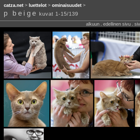
catza.net
>
luettelot
>
ominaisuudet
>
p beige
kuvat 1-15/139
alkuun . edellinen sivu . s