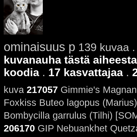
ominaisuus p
139 kuvaa . 
kuvanauha tästä aiheesta
koodia
.
17 kasvattajaa
.
kuva
217057
Gimmie's Magnani
Foxkiss Buteo lagopus (Marius
Bombycilla garrulus (Tilhi) [SO
206170
GIP Nebuankhet Quetzalc