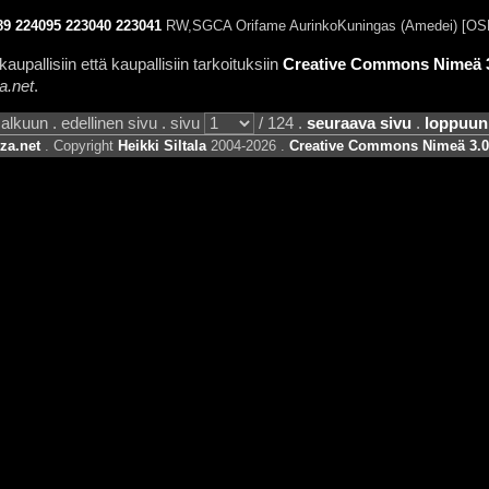
89
224095
223040
223041
RW,SGCA Orifame AurinkoKuningas (Amedei) [OSH
aupallisiin että kaupallisiin tarkoituksiin
Creative Commons Nimeä 3.
a.net
.
alkuun . edellinen sivu . sivu
/ 124 .
seuraava sivu
.
loppuun
za.net
. Copyright
Heikki Siltala
2004-2026 .
Creative Commons Nimeä 3.0 