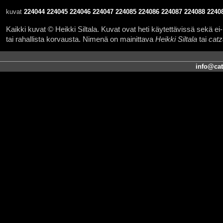
kuvat
224044
224045
224046
224047
224085
224086
224087
224088
2240
Kaikki kuvat © Heikki Siltala. Kuvat ovat heti käytettävissä sekä ei-k
tai rahallista korvausta. Nimenä on mainittava
Heikki Siltala
tai
catz
info@cat