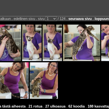
alkuun . edellinen sivu . sivu
/ 124 .
seuraava sivu
.
loppuun
 tästä aiheesta
.
21 rotua
.
27 ulkoasua
.
62 koodia
.
188 kasvatta