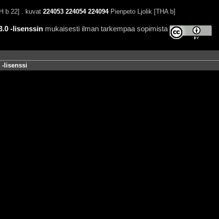
 b 22] . kuvat
224053
224054
224094
Pienpeto Ljolik [THA b]
0 -lisenssin
mukaisesti ilman tarkempaa sopimista
-lisenssi