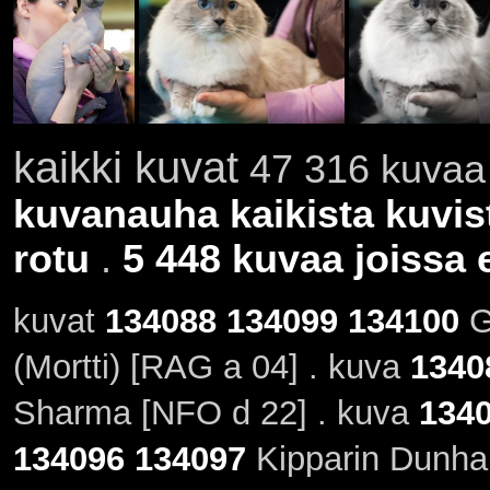
kaikki kuvat
47 316 kuvaa 
kuvanauha kaikista kuvis
rotu
.
5 448 kuvaa joissa e
kuvat
134088
134099
134100
G
(Mortti) [RAG a 04] . kuva
1340
Sharma [NFO d 22] . kuva
134
134096
134097
Kipparin Dunham