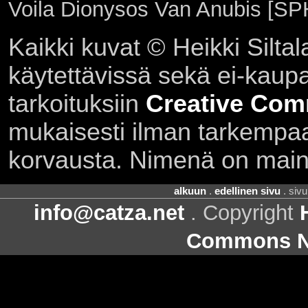
Voila Dionysos Van Anubis [SPH
Kaikki kuvat © Heikki Siltal
käytettävissä sekä ei-kaupall
tarkoituksiin
Creative Com
mukaisesti ilman tarkempaa 
korvausta. Nimenä on main
alkuun
.
edellinen sivu
. siv
info@catza.net
. Copyright
Commons Ni