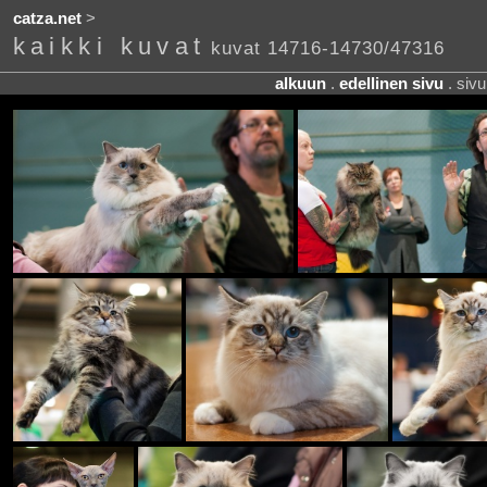
catza.net
>
kaikki kuvat
kuvat 14716-14730/47316
alkuun
.
edellinen sivu
. siv