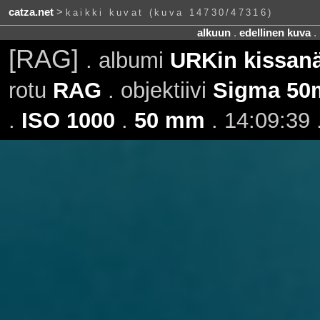
catza.net
>
kaikki kuvat (kuva 14730/47316)
alkuun
.
edellinen kuva
.
[RAG]
. albumi
URKin kissanä
rotu
RAG
. objektiivi
Sigma 50
.
ISO 1000
.
50 mm
. 14:09:39 