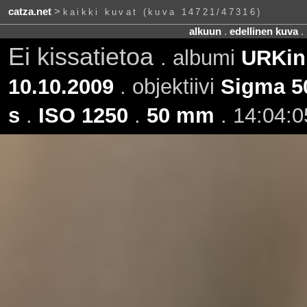
catza.net
>
kaikki kuvat (kuva 14721/47316)
alkuun
.
edellinen kuva
.
Ei kissatietoa
. albumi
URKin
10.10.2009
. objektiivi
Sigma 5
s
.
ISO 1250
.
50 mm
. 14:04:0