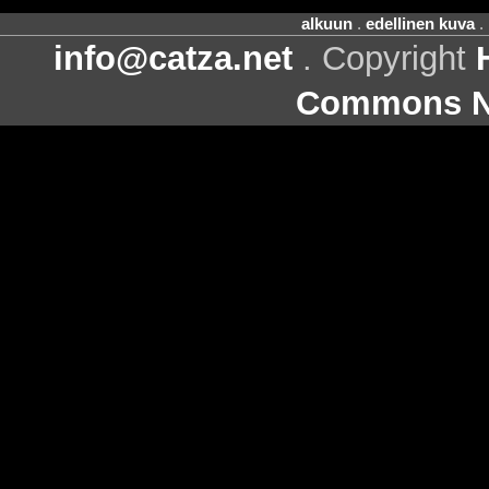
alkuun
.
edellinen kuva
.
info@catza.net
. Copyright
Commons Ni