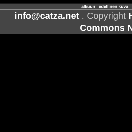
alkuun
.
edellinen kuva
.
info@catza.net
. Copyright
Commons Ni