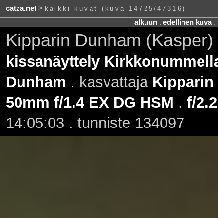
catza.net
>
kaikki kuvat (kuva 14725/47316)
alkuun
.
edellinen kuva
.
Kipparin Dunham (Kasper) 
kissanäyttely Kirkkonummella
Dunham
. kasvattaja
Kipparin
50mm f/1.4 EX DG HSM
.
f/2.2
14:05:03 . tunniste 134097