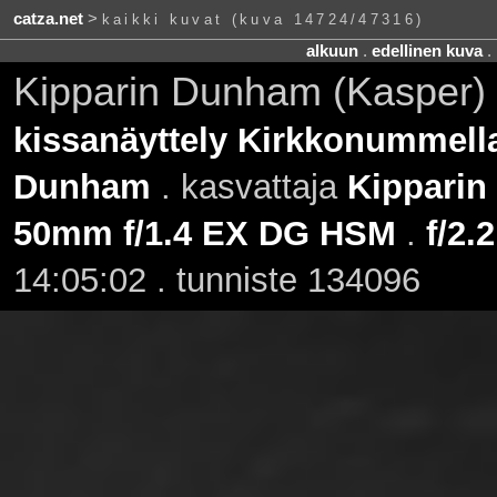
catza.net
>
kaikki kuvat (kuva 14724/47316)
alkuun
.
edellinen kuva
.
Kipparin Dunham (Kasper) 
kissanäyttely Kirkkonummella
Dunham
. kasvattaja
Kipparin
50mm f/1.4 EX DG HSM
.
f/2.2
14:05:02 . tunniste 134096