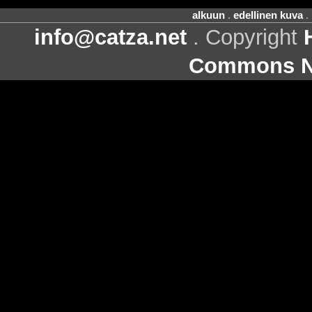
alkuun
.
edellinen kuva
.
info@catza.net
. Copyright
Commons Ni