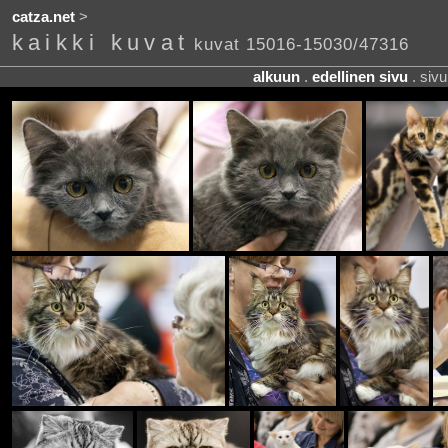
catza.net
>
kaikki kuvat
kuvat 15016-15030/47316
alkuun
.
edellinen sivu
. siv