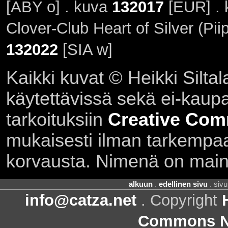
[ABY o] . kuva
132017
[EUR] . 
Clover-Club Heart of Silver (Pi
132022
[SIA w]
Kaikki kuvat © Heikki Siltal
käytettävissä sekä ei-kaupall
tarkoituksiin
Creative Com
mukaisesti ilman tarkempaa 
korvausta. Nimenä on main
alkuun
.
edellinen sivu
. siv
info@catza.net
. Copyright
Commons Ni