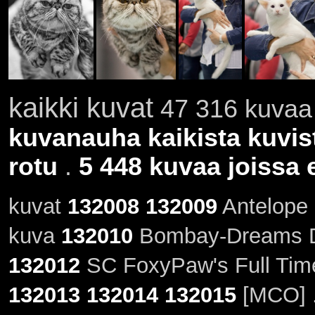
kaikki kuvat
47 316 kuvaa 
kuvanauha kaikista kuvis
rotu
.
5 448 kuvaa joissa e
kuvat
132008
132009
Antelope 
kuva
132010
Bombay-Dreams Dh
132012
SC FoxyPaw's Full Time
132013
132014
132015
[MCO] 