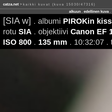
catza.net
>
kaikki kuvat (kuva 15030/47316)
alkuun
.
edellinen kuva
.
[SIA w]
. albumi
PIROKin kiss
rotu
SIA
. objektiivi
Canon EF 
ISO 800
.
135 mm
. 10:32:07 .