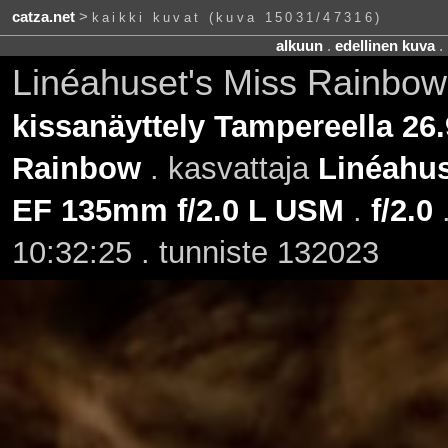
catza.net
>
kaikki kuvat (kuva 15031/47316)
alkuun
.
edellinen kuva
.
Linéahuset's Miss Rainbow
kissanäyttely Tampereella 26
Rainbow
. kasvattaja
Linéahus
EF 135mm f/2.0 L USM
.
f/2.0
10:32:25 . tunniste 132023