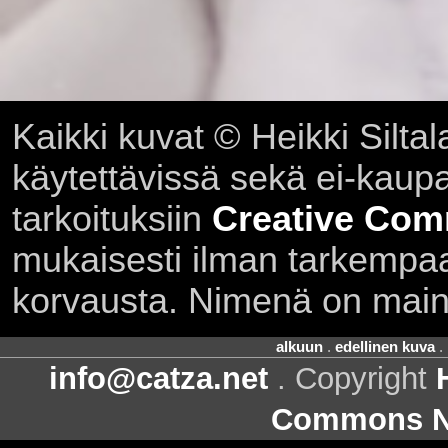
Kaikki kuvat © Heikki Siltal
käytettävissä sekä ei-kaupall
tarkoituksiin
Creative Com
mukaisesti ilman tarkempaa 
korvausta. Nimenä on main
alkuun
.
edellinen kuva
.
info@catza.net
. Copyright
Commons Ni