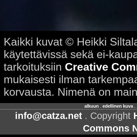
Kaikki kuvat © Heikki Siltal
käytettävissä sekä ei-kaupall
tarkoituksiin
Creative Com
mukaisesti ilman tarkempaa 
korvausta. Nimenä on main
alkuun
.
edellinen kuva
.
info@catza.net
. Copyright
Commons Ni