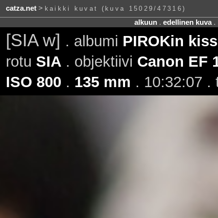
catza.net
>
kaikki kuvat (kuva 15029/47316)
alkuun
.
edellinen kuva
.
[SIA w]
. albumi
PIROKin kiss
rotu
SIA
. objektiivi
Canon EF 
ISO 800
.
135 mm
. 10:32:07 .