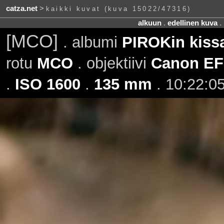
catza.net
>
kaikki kuvat (kuva 15022/47316)
alkuun
.
edellinen kuva
.
[MCO]
. albumi
PIROKin kissa
rotu
MCO
. objektiivi
Canon EF
.
ISO 1600
.
135 mm
. 10:22:05