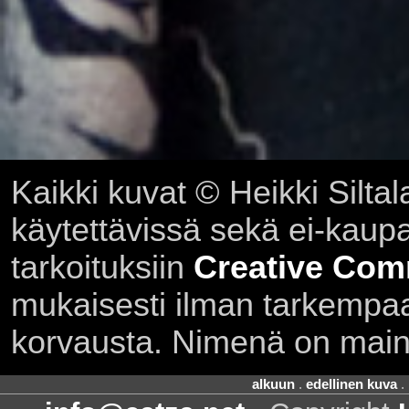
Kaikki kuvat © Heikki Siltal
käytettävissä sekä ei-kaupall
tarkoituksiin
Creative Com
mukaisesti ilman tarkempaa 
korvausta. Nimenä on main
alkuun
.
edellinen kuva
.