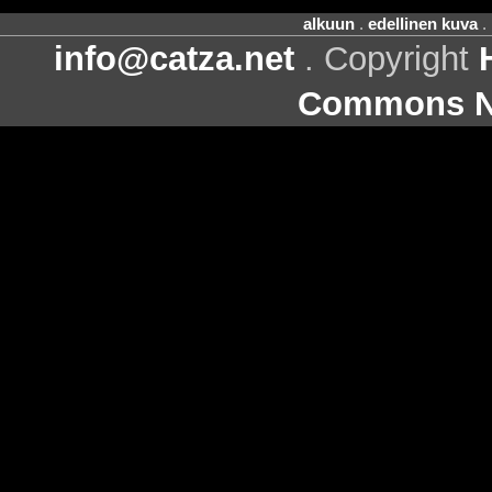
alkuun
.
edellinen kuva
.
info@catza.net
. Copyright
Commons Ni