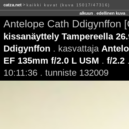
catza.net
>
kaikki kuvat (kuva 15017/47316)
alkuun
.
edellinen kuva
.
Antelope Cath Ddigynffon 
kissanäyttely Tampereella 26
Ddigynffon
. kasvattaja
Antel
EF 135mm f/2.0 L USM
.
f/2.2
10:11:36 . tunniste 132009