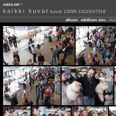
catza.net
>
kaikki kuvat
kuvat 13096-13110/47316
alkuun
.
edellinen sivu
. siv