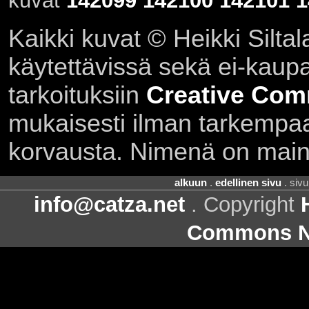
kuvat
142099
142100
142101
1
Kaikki kuvat © Heikki Siltal
käytettävissä sekä ei-kaupall
tarkoituksiin
Creative Com
mukaisesti ilman tarkempaa 
korvausta. Nimenä on main
alkuun
.
edellinen sivu
. siv
info@catza.net
. Copyright
Commons Ni