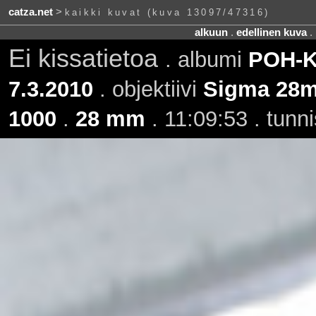
catza.net
>
kaikki kuvat (kuva 13097/47316)
alkuun
.
edellinen kuva
.
Ei kissatietoa
. albumi
POH-KI
7.3.2010
. objektiivi
Sigma 28m
1000
.
28 mm
. 11:09:53 . tunn