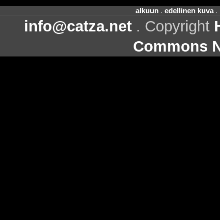
alkuun
.
edellinen kuva
.
info@catza.net
. Copyright
Commons Ni