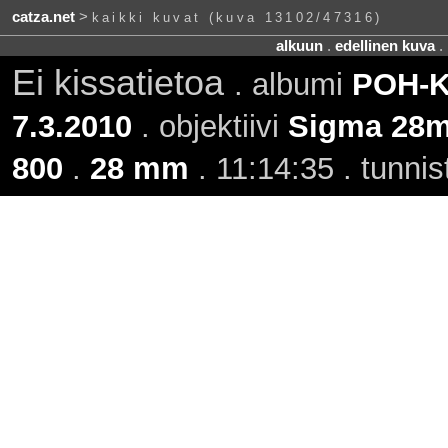
catza.net
>
kaikki kuvat (kuva 13102/47316)
alkuun
.
edellinen kuva
.
Ei kissatietoa
. albumi
POH-KI
7.3.2010
. objektiivi
Sigma 28m
800
.
28 mm
. 11:14:35 . tunni