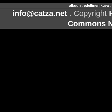
alkuun
.
edellinen kuva
.
info@catza.net
. Copyright
Commons Ni