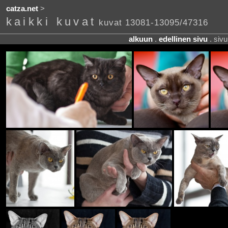
catza.net
>
kaikki kuvat
kuvat 13081-13095/47316
alkuun
.
edellinen sivu
. siv