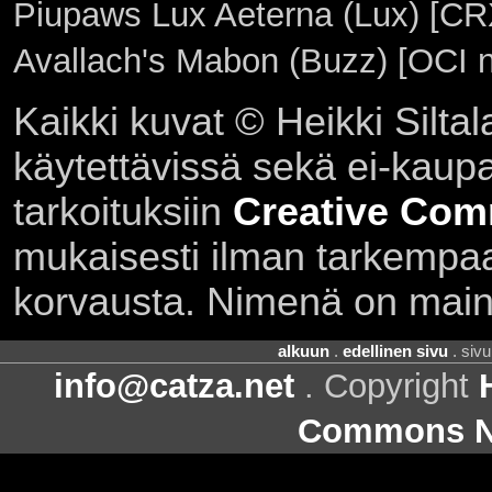
Piupaws Lux Aeterna (Lux) [CRX
Avallach's Mabon (Buzz) [OCI n
Kaikki kuvat © Heikki Siltal
käytettävissä sekä ei-kaupall
tarkoituksiin
Creative Com
mukaisesti ilman tarkempaa 
korvausta. Nimenä on main
alkuun
.
edellinen sivu
. siv
info@catza.net
. Copyright
Commons Ni