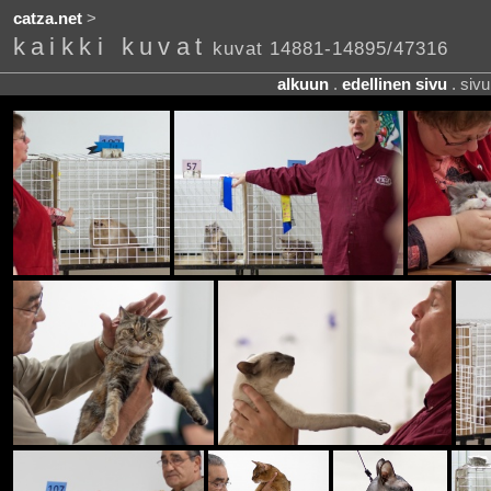
catza.net
>
kaikki kuvat
kuvat 14881-14895/47316
alkuun
.
edellinen sivu
. siv