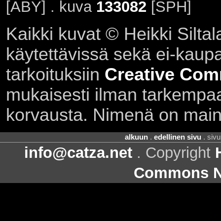
[ABY] . kuva
133082
[SPH]
Kaikki kuvat © Heikki Siltal
käytettävissä sekä ei-kaupall
tarkoituksiin
Creative Com
mukaisesti ilman tarkempaa 
korvausta. Nimenä on main
alkuun
.
edellinen sivu
. siv
info@catza.net
. Copyright
Commons Ni