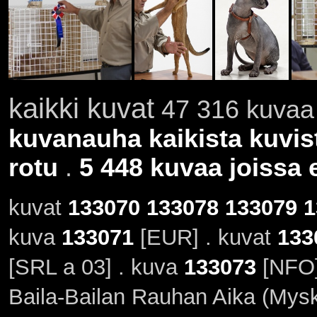
kaikki kuvat
47 316 kuvaa 
kuvanauha kaikista kuvis
rotu
.
5 448 kuvaa joissa e
kuvat
133070
133078
133079
1
kuva
133071
[EUR] . kuvat
133
[SRL a 03] . kuva
133073
[NFO]
Baila-Bailan Rauhan Aika (Myski