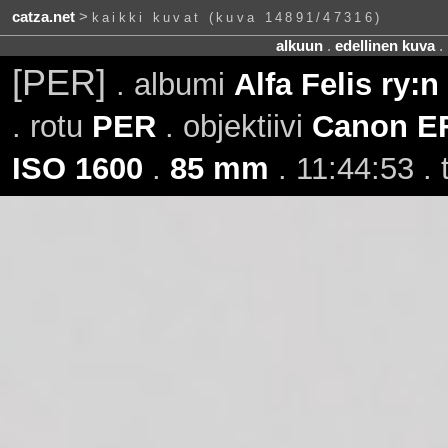
catza.net
>
kaikki kuvat (kuva 14891/47316)
alkuun
.
edellinen kuva
.
[PER]
. albumi
Alfa Felis ry:
. rotu
PER
. objektiivi
Canon E
ISO 1600
.
85 mm
. 11:44:53 .