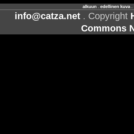
alkuun
.
edellinen kuva
.
info@catza.net
. Copyright
Commons Ni