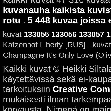
kuvanauha kaikista kuvis
rotu
.
5 448 kuvaa joissa e
kuvat
133055
133056
133057
1
Katzenhof Liberty [RUS] . kuva
Champagne It's Only Love (Oliv
Kaikki kuvat © Heikki Siltal
käytettävissä sekä ei-kaupall
tarkoituksiin
Creative Com
mukaisesti ilman tarkempaa 
korvausta. Nimenä on main