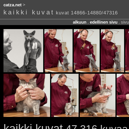
catza.net
>
kaikki kuvat
kuvat 14866-14880/47316
alkuun
.
edellinen sivu
. siv
kaikki kuvat
47 316 kuvaa 