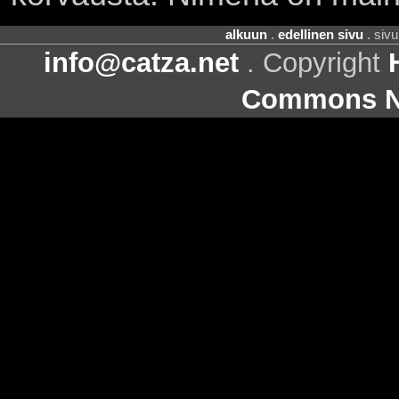
alkuun
.
edellinen sivu
. siv
info@catza.net
. Copyright
Commons Ni