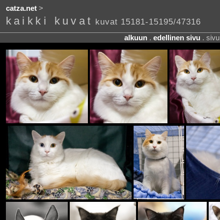
catza.net
>
kaikki kuvat
kuvat 15181-15195/47316
alkuun
.
edellinen sivu
. siv