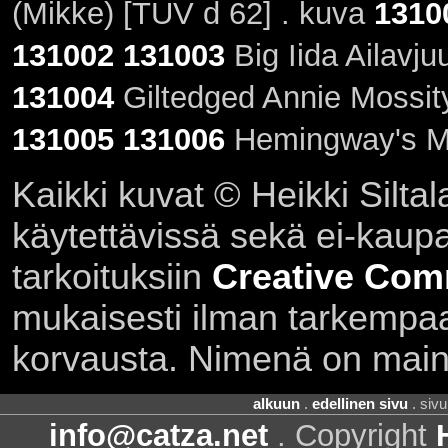
(Mikke) [TUV d 62] . kuva
1310
131002
131003
Big Iida Ailavj
131004
Giltedged Annie Mossity 
131005
131006
Hemingway's Ma
Kaikki kuvat © Heikki Siltal
käytettävissä sekä ei-kaupall
tarkoituksiin
Creative Com
mukaisesti ilman tarkempaa 
korvausta. Nimenä on main
alkuun
.
edellinen sivu
. siv
info@catza.net
. Copyright