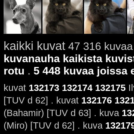
kaikki kuvat
47 316 kuvaa 
kuvanauha kaikista kuvis
rotu
.
5 448 kuvaa joissa e
kuvat
132173
132174
132175
Il
[TUV d 62] . kuvat
132176
132
(Bahamir) [TUV d 63] . kuva
13
(Miro) [TUV d 62] . kuva
13217