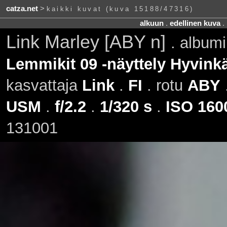
catza.net
>
kaikki kuvat (kuva 15188/47316)
alkuun
.
edellinen kuva
.
Link Marley [ABY n]
. album
Lemmikit 09 -näyttely Hyvinkä
kasvattaja
Link
.
FI
. rotu
ABY
.
USM
.
f/2.2
.
1/320 s
.
ISO 160
131001