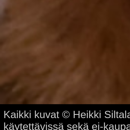
Kaikki kuvat © Heikki Siltal
käytettävissä sekä ei-kaupall