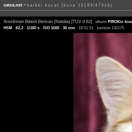
catza.net
>
kaikki kuvat (kuva 15183/47316)
Ilveslinnan Biberli Berivan (Natalia) [TUV d 62]
. albumi
PIROKin kiss
HSM
.
f/2.2
.
1/160 s
.
ISO 1600
.
30 mm
. 18:51:51 . tunniste 132175