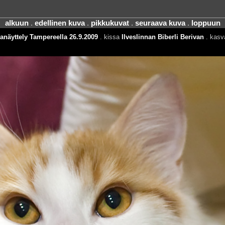
alkuun
.
edellinen kuva
.
pikkukuvat
.
seuraava kuva
.
loppuun
anäyttely Tampereella 26.9.2009
. kissa
Ilveslinnan Biberli Berivan
. kasv