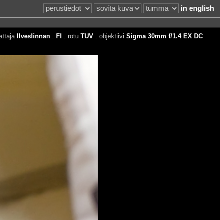
in english
attaja
Ilveslinnan
.
FI
. rotu
TUV
. objektiivi
Sigma 30mm f/1.4 EX DC