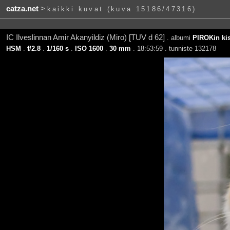
catza.net
>
kaikki kuvat (kuva 15186/47316)
IC Ilveslinnan Amir Akanyildiz (Miro) [TUV d 62]
. albumi
PIROKin kis
HSM
.
f/2.8
.
1/160 s
.
ISO 1600
.
30 mm
. 18:53:59 . tunniste 132178