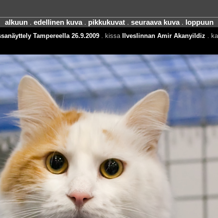
alkuun
.
edellinen kuva
.
pikkukuvat
.
seuraava kuva
.
loppuun
sanäyttely Tampereella 26.9.2009
. kissa
Ilveslinnan Amir Akanyildiz
. ka