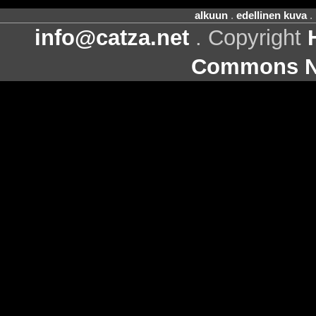
alkuun
.
edellinen kuva
.
info@catza.net
. Copyright
Commons Ni