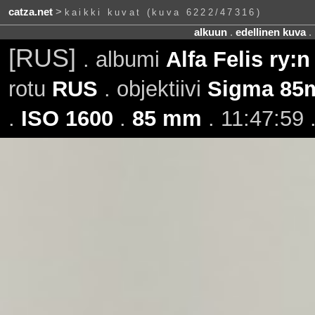
catza.net
>
kaikki kuvat (kuva 6222/47316)
alkuun
.
edellinen kuva
.
[RUS]
. albumi
Alfa Felis ry:n
rotu
RUS
. objektiivi
Sigma 85
.
ISO 1600
.
85 mm
. 11:47:59 