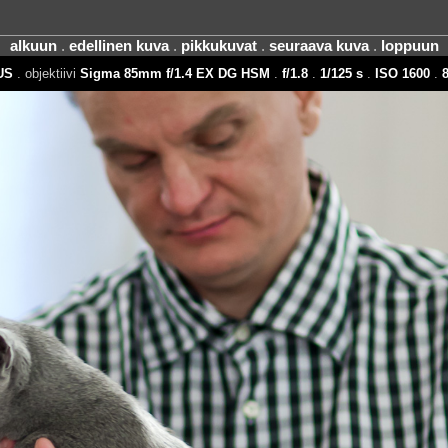
alkuun
.
edellinen kuva
.
pikkukuvat
.
seuraava kuva
.
loppuun
US
. objektiivi
Sigma 85mm f/1.4 EX DG HSM
.
f/1.8
.
1/125 s
.
ISO 1600
.