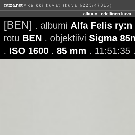
catza.net
>
kaikki kuvat (kuva 6223/47316)
alkuun
.
edellinen kuva
.
[BEN]
. albumi
Alfa Felis ry:n
rotu
BEN
. objektiivi
Sigma 85
.
ISO 1600
.
85 mm
. 11:51:35 