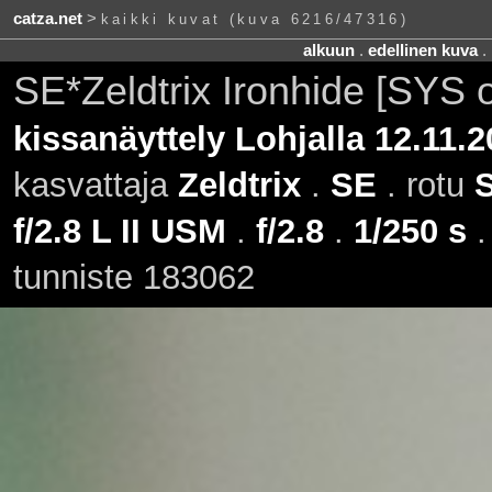
catza.net
>
kaikki kuvat (kuva 6216/47316)
alkuun
.
edellinen kuva
.
SE*Zeldtrix Ironhide [SYS o
kissanäyttely Lohjalla 12.11.2
kasvattaja
Zeldtrix
.
SE
. rotu
f/2.8 L II USM
.
f/2.8
.
1/250 s
tunniste 183062