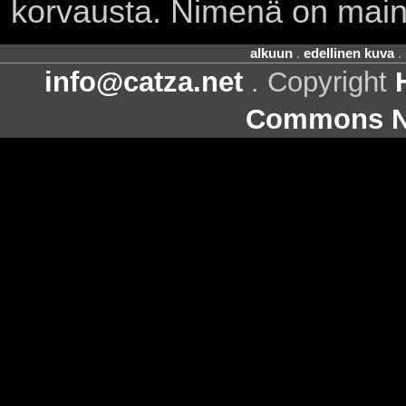
korvausta. Nimenä on main
alkuun
.
edellinen kuva
.
info@catza.net
. Copyright
Commons Ni