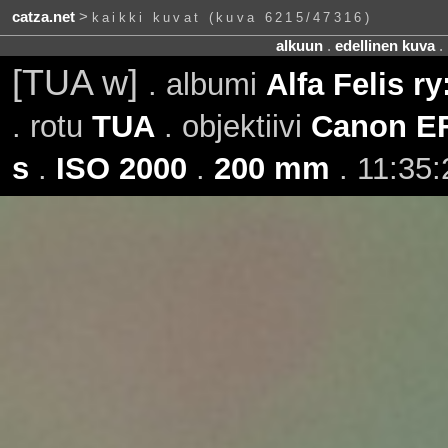
catza.net
>
kaikki kuvat (kuva 6215/47316)
alkuun
.
edellinen kuva
.
[TUA w]
. albumi
Alfa Felis r
. rotu
TUA
. objektiivi
Canon EF
s
.
ISO 2000
.
200 mm
. 11:35: