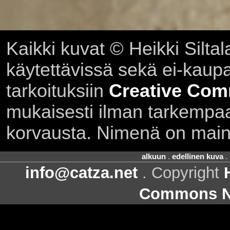
Kaikki kuvat © Heikki Siltal
käytettävissä sekä ei-kaupall
tarkoituksiin
Creative Com
mukaisesti ilman tarkempaa 
korvausta. Nimenä on main
alkuun
.
edellinen kuva
.
info@catza.net
. Copyright
Commons Ni