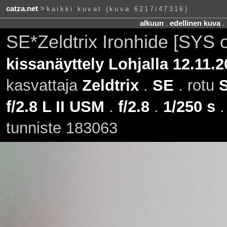
catza.net
>
kaikki kuvat (kuva 6217/47316)
alkuun
.
edellinen kuva
.
SE*Zeldtrix Ironhide [SYS o
kissanäyttely Lohjalla 12.11.2
kasvattaja
Zeldtrix
.
SE
. rotu
f/2.8 L II USM
.
f/2.8
.
1/250 s
tunniste 183063