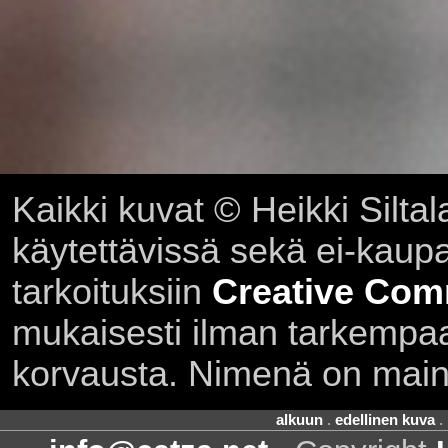
Kaikki kuvat © Heikki Siltal
käytettävissä sekä ei-kaupall
tarkoituksiin
Creative Com
mukaisesti ilman tarkempaa 
korvausta. Nimenä on main
alkuun
.
edellinen kuva
.