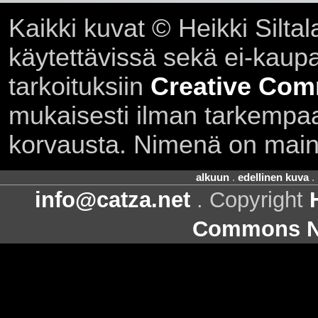
Kaikki kuvat © Heikki Siltal
käytettävissä sekä ei-kaupall
tarkoituksiin
Creative Com
mukaisesti ilman tarkempaa 
korvausta. Nimenä on main
alkuun
.
edellinen kuva
.
info@catza.net
. Copyright
Commons Ni