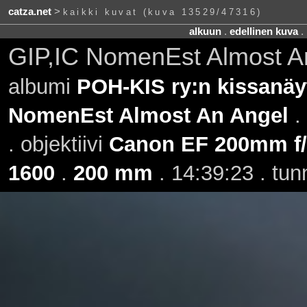
catza.net
>
kaikki kuvat (kuva 13529/47316)
alkuun
.
edellinen kuva
.
GIP,IC NomenEst Almost An
albumi
POH-KIS ry:n kissanäyt
NomenEst Almost An Angel
.
. objektiivi
Canon EF 200mm f/2
1600
.
200 mm
. 14:39:23 . tun