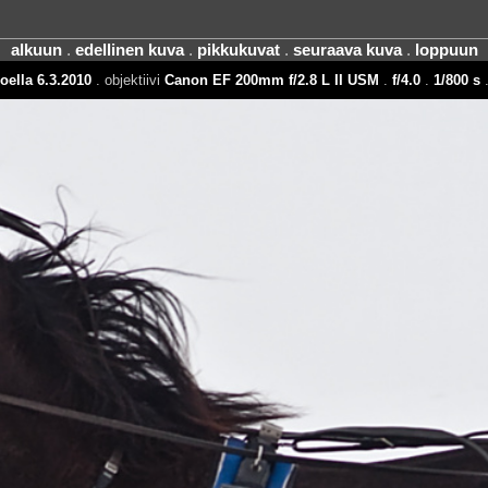
alkuun
.
edellinen kuva
.
pikkukuvat
.
seuraava kuva
.
loppuun
oella 6.3.2010
. objektiivi
Canon EF 200mm f/2.8 L II USM
.
f/4.0
.
1/800 s