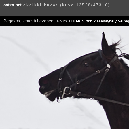
catza.net
>
kaikki kuvat (kuva 13528/47316)
Pegasos, lentävä hevonen
. albumi
POH-KIS ry:n kissanäyttely Seinäj