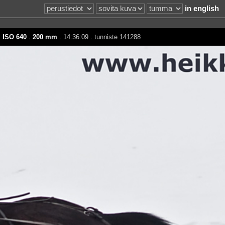
in english
.
ISO 640
.
200 mm
. 14:36:09 . tunniste 141288