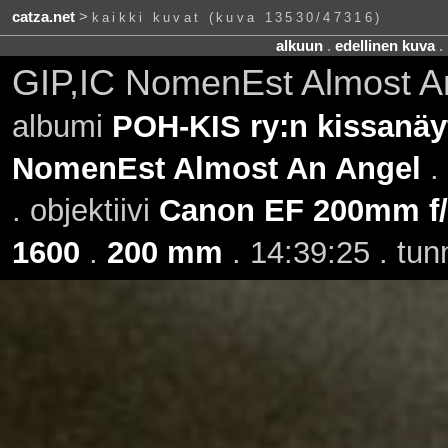
catza.net
>
kaikki kuvat (kuva 13530/47316)
alkuun
.
edellinen kuva
.
GIP,IC NomenEst Almost An
albumi
POH-KIS ry:n kissanäyt
NomenEst Almost An Angel
.
. objektiivi
Canon EF 200mm f/2
1600
.
200 mm
. 14:39:25 . tun