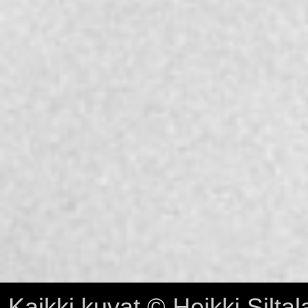
Kaikki kuvat © Heikki Siltal