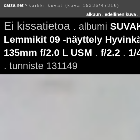
catza.net
>
kaikki kuvat (kuva 15336/47316)
alkuun
.
edellinen kuva
.
Ei kissatietoa
. albumi
SUVAKi
Lemmikit 09 -näyttely Hyvinkä
135mm f/2.0 L USM
.
f/2.2
.
1/
. tunniste 131149