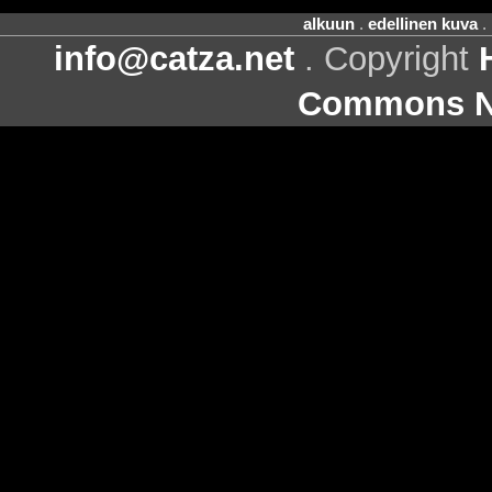
alkuun
.
edellinen kuva
.
info@catza.net
. Copyright
Commons Ni