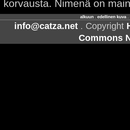
korvausta. Nimenä on main
alkuun
.
edellinen kuva
.
info@catza.net
. Copyright
Commons Ni