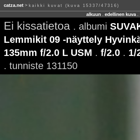
catza.net
>
kaikki kuvat (kuva 15337/47316)
alkuun
.
edellinen kuva
.
Ei kissatietoa
. albumi
SUVAKi
Lemmikit 09 -näyttely Hyvinkä
135mm f/2.0 L USM
.
f/2.0
.
1/
. tunniste 131150