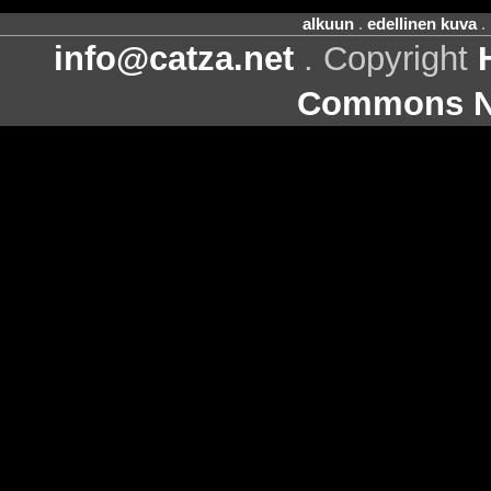
alkuun
.
edellinen kuva
.
info@catza.net
. Copyright
Commons Ni