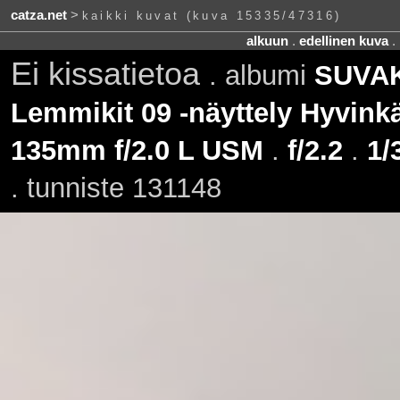
catza.net
>
kaikki kuvat (kuva 15335/47316)
alkuun
.
edellinen kuva
.
Ei kissatietoa
. albumi
SUVAKi
Lemmikit 09 -näyttely Hyvinkä
135mm f/2.0 L USM
.
f/2.2
.
1/
. tunniste 131148