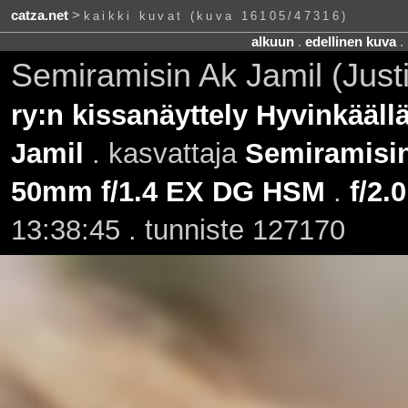
catza.net
>
kaikki kuvat (kuva 16105/47316)
alkuun
.
edellinen kuva
.
Semiramisin Ak Jamil (Just
ry:n kissanäyttely Hyvinkääll
Jamil
. kasvattaja
Semiramisi
50mm f/1.4 EX DG HSM
.
f/2.0
13:38:45 . tunniste 127170