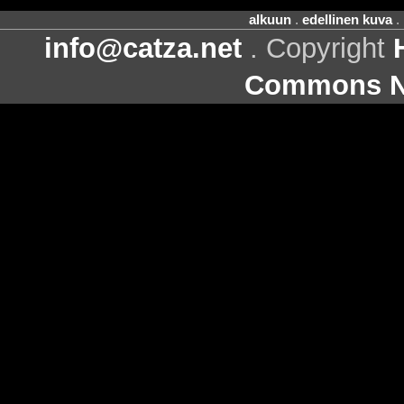
alkuun
.
edellinen kuva
.
info@catza.net
. Copyright
Commons Ni