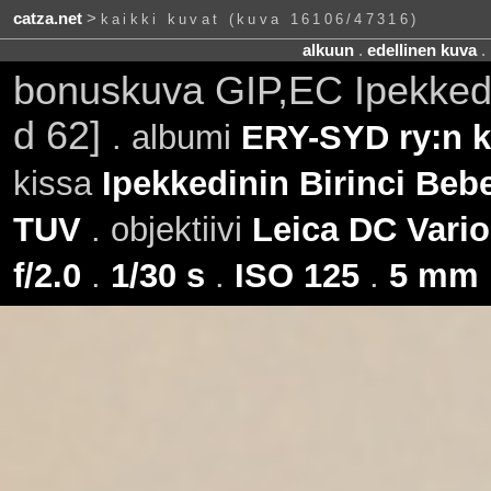
catza.net
>
kaikki kuvat (kuva 16106/47316)
alkuun
.
edellinen kuva
.
bonuskuva GIP,EC Ipekkedi
d 62]
. albumi
ERY-SYD ry:n ki
kissa
Ipekkedinin Birinci Beb
TUV
. objektiivi
Leica DC Vario
f/2.0
.
1/30 s
.
ISO 125
.
5 mm