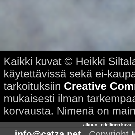
Kaikki kuvat © Heikki Siltal
käytettävissä sekä ei-kaupall
tarkoituksiin
Creative Com
mukaisesti ilman tarkempaa 
korvausta. Nimenä on main
alkuun
.
edellinen kuva
.
info@catza.net
. Copyright