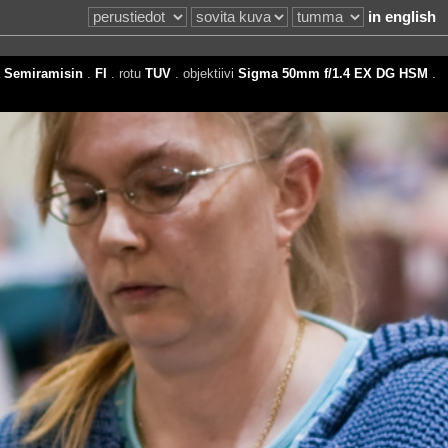
in english
a
Semiramisin
.
FI
. rotu
TUV
. objektiivi
Sigma 50mm f/1.4 EX DG HSM
.