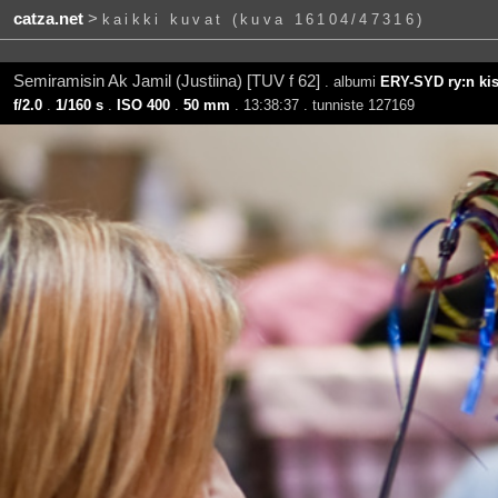
catza.net
>
kaikki kuvat (kuva 16104/47316)
Semiramisin Ak Jamil (Justiina) [TUV f 62]
. albumi
ERY-SYD ry:n kis
f/2.0
.
1/160 s
.
ISO 400
.
50 mm
. 13:38:37 . tunniste 127169