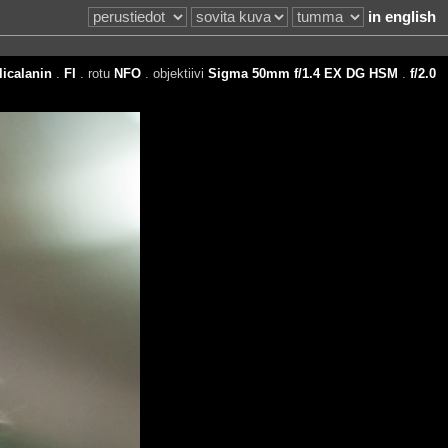
in english
licalanin
.
FI
. rotu
NFO
. objektiivi
Sigma 50mm f/1.4 EX DG HSM
.
f/2.0