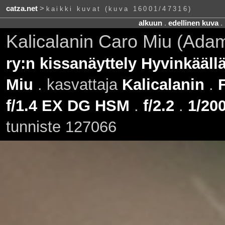
catza.net
>
kaikki kuvat (kuva 16001/47316)
alkuun
.
edellinen kuva
.
Kalicalanin Caro Miu (Ada
ry:n kissanäyttely Hyvinkääll
Miu
. kasvattaja
Kalicalanin
.
F
f/1.4 EX DG HSM
.
f/2.2
.
1/200
tunniste 127066