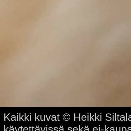
Kaikki kuvat © Heikki Siltal
käytettävissä sekä ei-kaupall