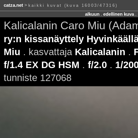
catza.net
>
kaikki kuvat (kuva 16003/47316)
alkuun
.
edellinen kuva
.
Kalicalanin Caro Miu (Ada
ry:n kissanäyttely Hyvinkääll
Miu
. kasvattaja
Kalicalanin
.
F
f/1.4 EX DG HSM
.
f/2.0
.
1/200
tunniste 127068