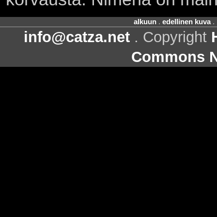
alkuun
.
edellinen kuva
.
info@catza.net
. Copyright
Commons Ni