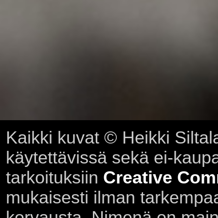
Kaikki kuvat © Heikki Siltal
käytettävissä sekä ei-kaupall
tarkoituksiin
Creative Com
mukaisesti ilman tarkempaa 
korvausta. Nimenä on main